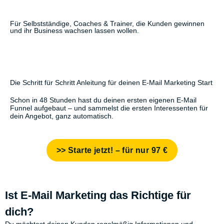
Zum
Inhalt
springen
Für Selbstständige, Coaches & Trainer, die Kunden gewinnen
und ihr Business wachsen lassen wollen.
Dein Newsletter Marketing Start
leicht gemacht
Die Schritt für Schritt Anleitung für deinen E-Mail Marketing Start
Schon in 48 Stunden hast du deinen ersten eigenen E-Mail
Funnel aufgebaut – und sammelst die ersten Interessenten für
dein Angebot, ganz automatisch.
>> Starte jetzt! – für nur 97 €
Ist E-Mail Marketing das Richtige für
dich?
Du möchtest deinen Kunden regelmäßig Informationen und