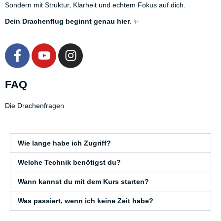
Sondern mit Struktur, Klarheit und echtem Fokus auf dich.
Dein Drachenflug beginnt genau hier.
✨
F
Y
I
a
o
n
c
u
s
FAQ
e
t
t
b
u
a
Die Drachenfragen
o
b
g
o
e
r
k
a
Wie lange habe ich Zugriff?
-
m
f
Welche Technik benötigst du?
Wann kannst du mit dem Kurs starten?
Was passiert, wenn ich keine Zeit habe?